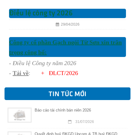
Điều lệ công ty 2026
29/04/2026
Công ty cổ phần Gạch ngói Từ Sơn xin trân
trọng công bố:
- Điều lệ Công ty năm 2026
-
Tải về
:
+ ĐLCT
/202
6
TIN TỨC MỚI
Báo cáo tài chính bán niên 2026
31/07/2026
Quyết định huỷ ĐKGD Upcom & TB huỷ ĐKGD