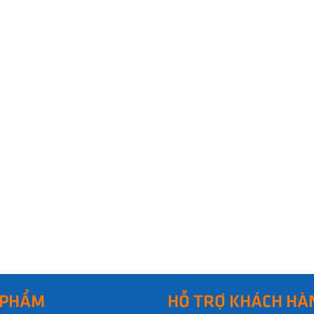
 PHẨM
HỖ TRỢ KHÁCH HÀ