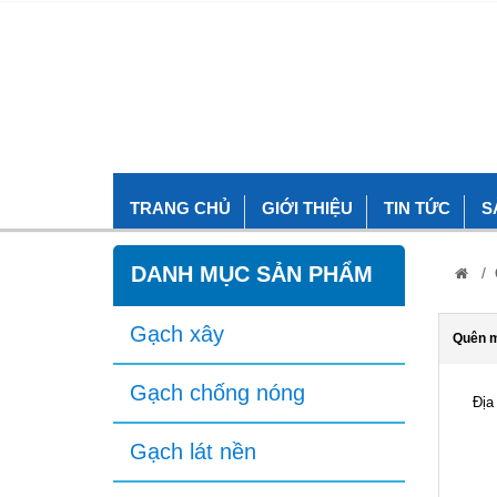
TRANG CHỦ
GIỚI THIỆU
TIN TỨC
S
DANH MỤC SẢN PHẨM
/
Gạch xây
Quên m
Gạch chống nóng
Địa
Gạch lát nền