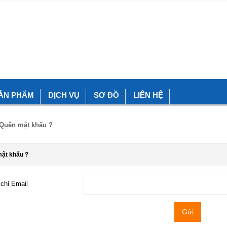
ẢN PHẨM
DỊCH VỤ
SƠ ĐỒ
LIÊN HỆ
Quên mật khẩu ?
ật khẩu ?
 chỉ Email