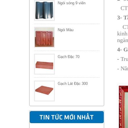
Ngói sóng 9 viên
CT
3- 
C
Ngói Màu
kinh
ngàn
4- G
Gạch Đặc 70
-
Tru
- Nă
Gạch Lát Đặc 300
TIN TỨC MỚI NHẤT