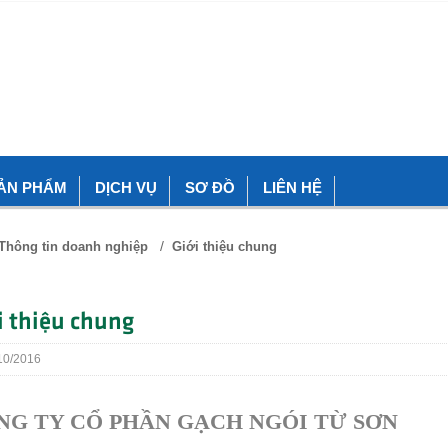
ẢN PHẨM
DỊCH VỤ
SƠ ĐỒ
LIÊN HỆ
/
Thông tin doanh nghiệp
Giới thiệu chung
i thiệu chung
0/2016
NG TY CỔ PHẦN GẠCH NGÓI TỪ SƠN