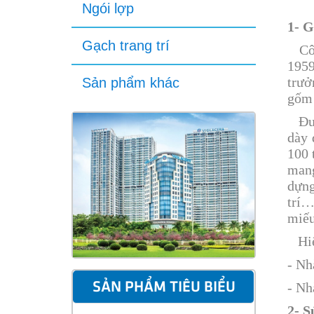
Ngói lợp
1- G
Gạch trang trí
Cô
1959
trưở
Sản phẩm khác
gốm 
Đư
dày 
100 
mang
dựng
trí…
miế
Hi
- Nh
- Nh
SẢN PHẨM TIÊU BIỂU
2- 