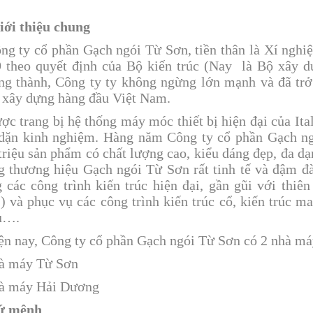
iới thiệu chung
ng ty cổ phần Gạch ngói Từ Sơn, tiền thân là Xí ngh
 theo quyết định của Bộ kiến trúc (Nay là Bộ xây d
ng thành, Công ty ty không ngừng lớn mạnh và đã trở
xây dựng hàng đầu Việt Nam.
ợc trang bị hệ thống máy móc thiết bị hiện đại của Ita
dặn kinh nghiệm. Hàng năm Công ty cổ phần Gạch ng
triệu sản phẩm có chất lượng cao, kiểu dáng đẹp, đa d
 thương hiệu Gạch ngói Từ Sơn rất tinh tế và đậm đà
 các công trình kiến trúc hiện đại, gần gũi với thiên
) và phục vụ các công trình kiến trúc cổ, kiến trúc m
u….
ện nay, Công ty cổ phần Gạch ngói Từ Sơn có 2 nhà máy
à máy Từ Sơn
à máy Hải Dương
Sứ mệnh