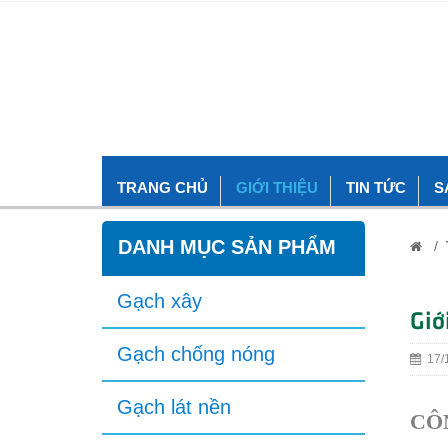
TRANG CHỦ
GIỚI THIỆU
TIN TỨC
S
DANH MỤC SẢN PHẨM
/
Gạch xây
Giớ
Gạch chống nóng
17/1
Gạch lát nền
CÔ