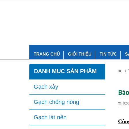
TRANG CHỦ
GIỚI THIỆU
TIN TỨC
S
DANH MỤC SẢN PHẨM
/
Gạch xây
Báo
Gạch chống nóng
02/0
Gạch lát nền
Công