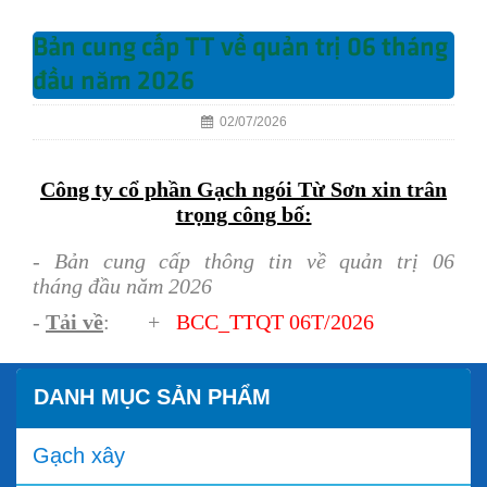
Bản cung cấp TT về quản trị 06 tháng
đầu năm 2026
02/07/2026
Công ty cổ phần Gạch ngói Từ Sơn xin trân
trọng công bố:
- Bản cung cấp thông tin về quản trị 06
tháng đầu năm 2026
-
Tải về
: +
BCC_TTQT 06T/202
6
DANH MỤC SẢN PHẨM
Gạch xây